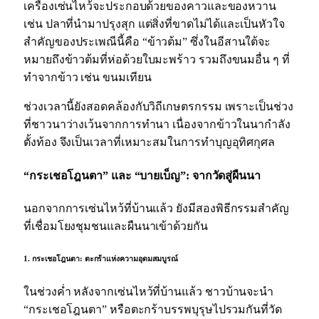
เครื่องเซ่นไหว้จะประกอบด้วยของคาวและของหวาน
เช่น ปลาที่นำมาปรุงสุก แต่สิ่งที่ขาดไม่ได้และเป็นหัวใจ
สำคัญของประเพณีนี้คือ “ข้าวต้ม” ซึ่งในอีสานใต้จะ
หมายถึงข้าวต้มที่ห่อด้วยใบมะพร้าว รวมถึงขนมอื่น ๆ ที่
ทำจากข้าว เช่น ขนมเทียน
ช่วงเวลานี้ยังสอดคล้องกับวิถีเกษตรกรรม เพราะเป็นช่วง
ที่ชาวนาว่างเว้นจากการทำนา เนื่องจากข้าวในนากำลัง
ตั้งท้อง จึงเป็นเวลาที่เหมาะสมในการทำบุญอุทิศกุศล
“กระเชอโฎนตา” และ “บายเบ็ญ”: จากวัดสู่ผืนนา
นอกจากการเซ่นไหว้ที่บ้านแล้ว ยังมีสองพิธีกรรมสำคัญ
ที่เชื่อมโยงชุมชนและผืนนาเข้าด้วยกัน
1. กระเชอโฎนตา: ตะกร้าแห่งความอุดมสมบูรณ์
ในช่วงค่ำ หลังจากเซ่นไหว้ที่บ้านแล้ว ชาวบ้านจะนำ
“กระเชอโฎนตา” หรือตะกร้าบรรพบุรุษไปรวมกันที่วัด