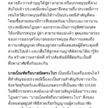
หมายถึง การทำบุญให้ปู่ย่า ตายาย หรือบรรพบุรุษที่ล่วง
ลับไปแล้ว ประเพณีแซนโฎนตาจึงหมายถึง ประเพณีการ
เซ่นไหว้ผีบรรพบุรุษที่นับได้ว่าเป็นประเพณีสำคัญที่คน
ไทยเชื้อสายเขมรมีการสืบทอดกันมาเป็นระยะเวลานาน
ประเพณีแซนโฏนตา นอกจากจะเป็นการอุทิศส่วนกุศล
ให้แก่ผีบรรพบุรุษ ปู่ย่า ตายาย พ่อแม่แล้ว จุดมุ่งหมายรอง
ของการออกกุศโลบายของบรรพบุรุษ คือการแสดงถึง
ความกตัญญูกตเวทีของลูกหลานที่แสดงต่อผู้มีพระคุณที่
ล่วงลับไปแล้ว และเพื่อให้ลูกหลานญาติมิตรจะได้มารู้จัก
กัน สร้างความสามัคคี สร้างสัมพันธ์ที่ดีต่อกัน เป็นที่
พึ่งพาอาศัยซึ่งกันและกัน
บายเบ็ณฑ์หรือบายบัดตระโบร
เป็นหนึ่งในเครื่องเซ่นไหว้
ที่สำคัญของประเพณีนี้และเป็นส่วนสำคัญกับชาวนาใน
จังหวัดสุรินทร์และพี่น้องเกษตรกรที่เป็นสมาชิก OASIS
ในพิธีกรรมพระสงฆ์จะเอาด้ายสายสิญจน์ล้อม“กระเชอ
โฎนตา”และ “บายเบ็ณฑ์หรือบายบัดตระโบร” สิ่งของ
ทั้งหมดจุดธูปทำพิธีสวดเรียกวิญญาณผู้ล่วงลับมาฟัง