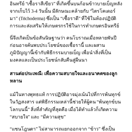
อินทรีย์ “เชื้อราสีเขียว” ที่เกิดขึ้นบนก้อนข้าวบายเบ็ญหลัง
จากเก็บไว้ 3-4 วันนั้น มีลักษณะคล้ายกับ “ไตรโคเดอร์
มา” (Trichoderma) ซึ่งเป็น “เชื้อราดี” ที่ใช้ในห้องปฏิบัติ
การและส่งเสริมให้เกษตรกรใช้ในการทำเกษตรอินทรีย์
นี่จึงเกิดเป็นข้อสันนิษฐานว่า คนโบราณเมื่อหลายพันปี
ก่อนอาจค้นพบประโยชน์ของเชื้อรานี้ และผสาน
ภูมิปัญญานี้เข้ากับพิธีกรรมบายเบ็ญ เพื่อนำสิ่งที่เป็น
มงคลและเป็นประโยชน์กลับคืนสู่ผืนนา
สานต่อประเพณี: เพื่อความสบายใจและอนาคตของลูก
หลาน
แม้ในทางพุทธแท้ การปฏิบัติอาจมุ่งเน้นไปที่การพ้นทุกข์
ในวัฏสงสาร
แต่พิธีกรรมเหล่านี้ช่วยให้ผู้คน “พ้นทุกข์บน
โลกบนนี้”
สิ่งที่สำคัญที่สุดคือ เมื่อได้ทำแล้วก็เกิดความ
“สบายใจ” และ “มีความสุข”
“แซนโฎนตา” ไม่สามารถแยกออกจาก “ข้าว” ซึ่งเป็น