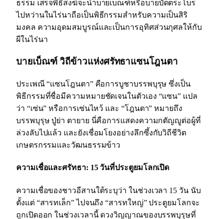
ธรรม เสร็จพิธีสงฆ์จะนำบายเบ็ณฑ์หรือบายบัดตระโบร
ไปหว่านในไร่นาถือเป็นพิธีกรรมสำหรับความเป็นสิริ
มงคล ความอุดมสมบูรณ์และเป็นการอุทิศส่วนกุศลให้กับ
ผีในไร่นา
บายเบ็ณฑ์ วิถีข้าวแห่งศรัทธาแซนโฎนตา
ประเพณี “แซนโฎนตา” คือการบูชาบรรพบุรุษ ซึ่งเป็น
พิธีกรรมที่ชื่อมีความหมายชัดเจนในตัวเอง “แซน” แปล
ว่า “เซ่น” หรือการเซ่นไหว้ และ “โฎนตา” หมายถึง
บรรพบุรุษ ปู่ย่า ตายาย นี่คือการแสดงความกตัญญูต่อผู้ที่
ล่วงลับไปแล้ว และยังเชื่อมโยงอย่างลึกซึ้งกับวิถีชีวิต
เกษตรกรรมและวัฒนธรรมข้าว
ความเชื่อและศรัทธา: 15 วันที่ประตูยมโลกเปิด
ความเชื่อของชาวอีสานใต้ระบุว่า ในช่วงเวลา 15 วัน นับ
ตั้งแต่ “สารทเล็ก” ไปจนถึง “สารทใหญ่” ประตูยมโลกจะ
ถูกเปิดออก ในช่วงเวลานี้ ดวงวิญญาณของบรรพบุรุษที่