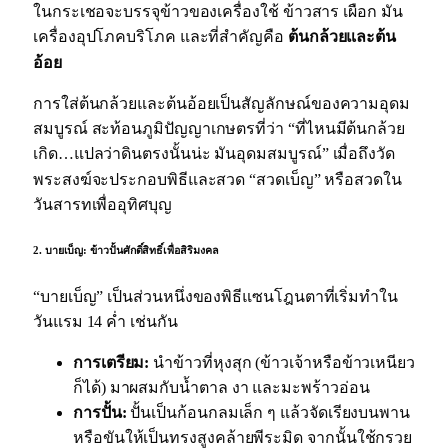
ในกระเชอจะบรรจุข้าวของเครื่องใช้ ข้าวสาร เผือก มัน
เครื่องอุปโภคบริโภค
และที่สำคัญคือ
ต้นกล้วยและต้น
อ้อย
การใส่ต้นกล้วยและต้นอ้อยเป็นสัญลักษณ์ของความอุดม
สมบูรณ์
สะท้อนภูมิปัญญาเกษตรที่ว่า “ที่ไหนมีต้นกล้วย
เกิด…แปลว่าดินตรงนั้นน่ะ มันอุดมสมบูรณ์”
เมื่อถึงวัด
พระสงฆ์จะประกอบพิธีและสวด “สวดเบ็ญ” หรือสวดใน
วันสารทเพื่ออุทิศบุญ
2. บายเบ็ญ: ข้าวปั้นศักดิ์สิทธิ์เพื่อสิริมงคล
“บายเบ็ญ” เป็นส่วนหนึ่งของพิธีแซนโฎนตาที่เริ่มทำใน
วันแรม 14 ค่ำ เช่นกัน
การเตรียม:
นำข้าวที่หุงสุก (ข้าวเจ้าหรือข้าวเหนียว
ก็ได้) มาผสมกับน้ำตาล งา และมะพร้าวอ่อน
การปั้น:
ปั้นเป็นก้อนกลมเล็ก ๆ
แล้วจัดเรียงบนพาน
หรือขันให้เป็นทรงสูงคล้ายพีระมิด
จากนั้นใช้กรวย