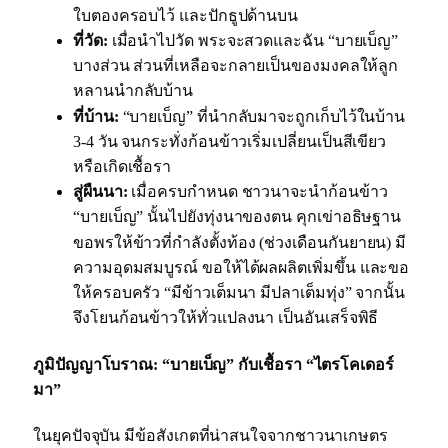
ใบตองครอบไว้ และปักธูปด้านบน
ที่วัด:
เมื่อนำไปวัด พระจะสวดและฉัน “บายเบ็ญ”
บางส่วน
ส่วนที่เหลือจะกลายเป็นของมงคลให้ลูก
หลานนำกลับบ้าน
ที่บ้าน:
“บายเบ็ญ” ที่นำกลับมาจะถูกเก็บไว้ในบ้าน
3-4 วัน
จนกระทั่งก้อนข้าวเริ่มเปลี่ยนเป็นสีเขียว
หรือเกิดเชื้อรา
สู่ผืนนา:
เมื่อครบกำหนด ชาวนาจะนำก้อนข้าว
“บายเบ็ญ” นั้นไปยังทุ่งนาของตน
คุกเข่าอธิษฐาน
ขอพรให้ข้าวที่กำลังตั้งท้อง (ช่วงเดือนกันยายน) มี
ความอุดมสมบูรณ์
ขอให้ได้ผลผลิตเพิ่มขึ้น
และขอ
ให้ครอบครัว “มีข้าวเต็มนา มีปลาเต็มทุ่ง”
จากนั้น
จึงโยนก้อนข้าวให้ทั่วแปลงนา เป็นอันเสร็จพิธี
ภูมิปัญญาโบราณ: “บายเบ็ญ” กับเชื้อรา “ไตรโคเดอร์
มา”
ในยุคปัจจุบัน มีข้อสังเกตที่น่าสนใจจากชาวนาเกษตร